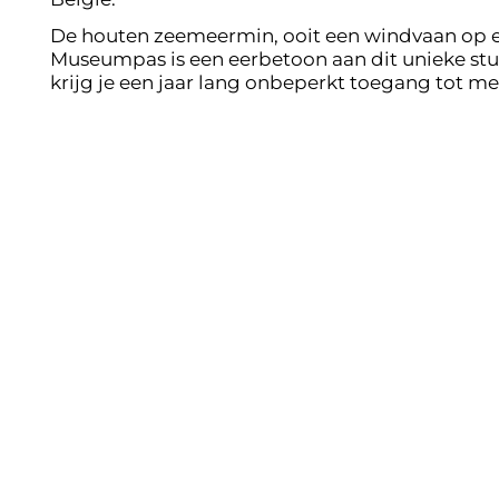
De houten zeemeermin, ooit een windvaan op een
Museumpas is een eerbetoon aan dit unieke stuk
krijg je een jaar lang onbeperkt toegang tot
Footer
Museum
Praktisch
Program
Nieuws
Contact
Kennisce
Button Text
Button Text