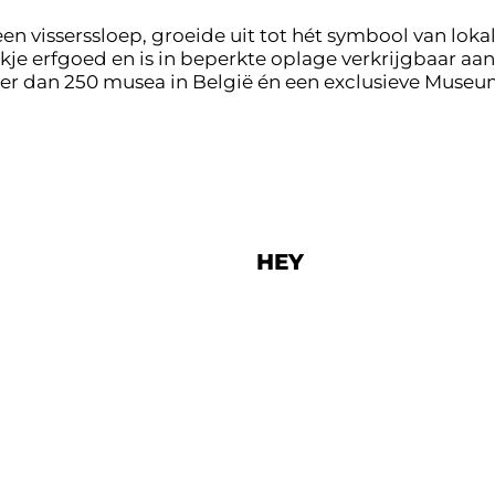
 visserssloep, groeide uit tot hét symbool van lokal
je erfgoed en is in beperkte oplage verkrijgbaar aa
 meer dan 250 musea in België én een exclusieve Mu
HEY
Pannenstraat 138
ma
8300 Knokke-Heist
050 53 07 30
hey@knokke-heist.be
ntrum