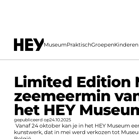
Home
Nieuws
Limited Edition Museum
Museum
Praktisch
Groepen
Kinderen
Limited Editio
zeemeermin vana
het HEY Museu
gepubliceerd op
24
.
10
.
2025
Vanaf 24 oktober kan je in het HEY Museum e
kunstwerk, dat in mei werd verkozen tot Museum
België.