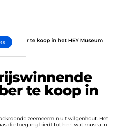
 24 oktober te koop in het HEY Museum
s
ets
rijswinnende
ber te koop in
 bekroonde zeemeermin uit wilgenhout. Het
pas die toegang biedt tot heel wat musea in