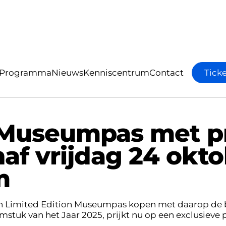
pas met prijswinnende zeemeermin vanaf vrijdag
Programma
Nieuws
Kenniscentrum
Contact
Ticket
Tick
n Museumpas met p
f vrijdag 24 okto
m
en Limited Edition Museumpas kopen met daarop de
stuk van het Jaar 2025, prijkt nu op een exclusieve 