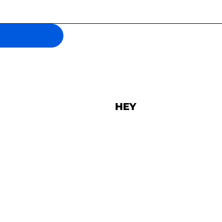
HEY
Pannenstraat 138
ma
8300 Knokke-Heist
050 53 07 30
hey@knokke-heist.be
ntrum