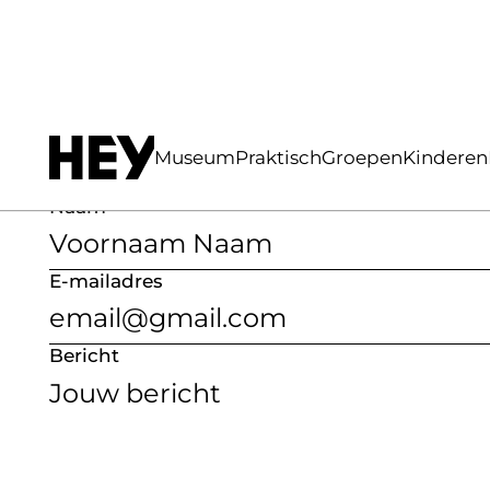
Museum
Praktisch
Groepen
Kinderen
Heb je nog een vraag of hulp nodig bij het het 
Naam
E-mailadres
Bericht