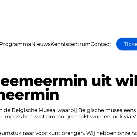
in uit wilgenhout - Stem nu op onze zeemeermi
Programma
Nieuws
Kenniscentrum
Contact
Ticket
Tick
eemeermin uit wi
meermin
de Belgische Musea' waarbij Belgische musea eens e
Museumpass heel wat promo gemaakt worden, ook via V
useumstuk naar voor kunt brengen. Wij hebben onze h