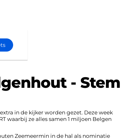
n
s
ets
lgenhout - Stem
xtra in de kijker worden gezet. Deze week
RT waarbij ze alles samen 1 miljoen Belgen
outen Zeemeermin in de hal als nominatie