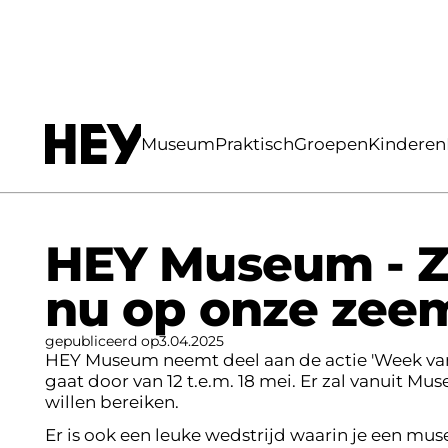
Home
Nieuws
HEY Museum - Zeemeerm
Museum
Praktisch
Groepen
Kinderen
HEY Museum - Z
nu op onze zee
gepubliceerd op
3
.
04
.
2025
HEY Museum neemt deel aan de actie 'Week van 
gaat door van 12 t.e.m. 18 mei. Er zal vanuit 
willen bereiken.
Er is ook een leuke wedstrijd waarin je een m