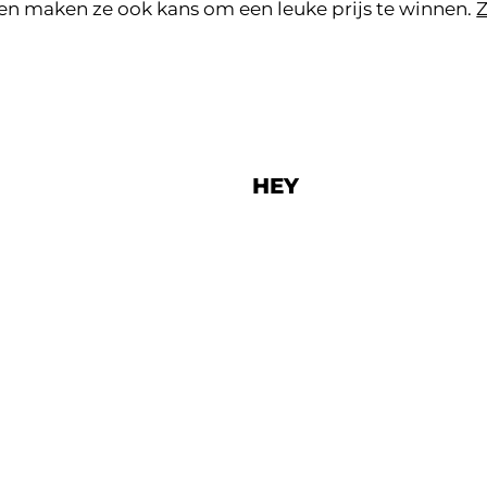
 maken ze ook kans om een leuke prijs te winnen.
Z
HEY
Pannenstraat 138
ma
8300 Knokke-Heist
050 53 07 30
hey@knokke-heist.be
ntrum