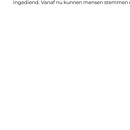
ingediend. Vanaf nu kunnen mensen stemmen en
Footer
Museum
Praktisch
Program
Nieuws
Contact
Kennisce
Button Text
Button Text
Button Text