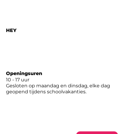
Contact
Kenniscentrum
HEY
Pannenstraat 138
8300 Knokke-Heist
050 53 07 30
hey@knokke-heist.be
Openingsuren
10 - 17 uur
Gesloten op maandag en dinsdag, elke dag
geopend tijdens schoolvakanties.
Privacy