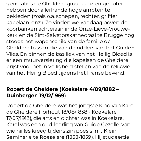
generaties de Gheldere groot aanzien genoten
hebben door allerhande hoge ambten te
bekleden (zoals o.a. schepen, rechter, griffier,
kapelaan, enz.). Zo vinden we vandaag boven de
koorbanken achteraan in de Onze-Lieve-Vrouwe-
kerk en de Sint-Salvatorskathedraal te Brugge nog
steeds het wapenschild van de familie de
Gheldere tussen die van de ridders van het Gulden
Vlies. En binnen de basiliek van het Heilig Bloed is
er een muurversiering die kapelaan de Gheldere
prijst voor het in veiligheid stellen van de relikwie
van het Heilig Bloed tijdens het Franse bewind.
Robert de Gheldere (Koekelare 4/09/1882 –
Duinbergen 19/12/1969)
Robert de Gheldere was het jongste kind van Karel
de Gheldere (Torhout 18/08/1838 - Koekelare
17/07/1913), die arts en dichter was in Koekelare.
Karel was een oud-leerling van Guido Gezelle, van
wie hij les kreeg tijdens zijn poësis in ’t Klein
Seminarie te Roeselare (1858-1859). Hij studeerde