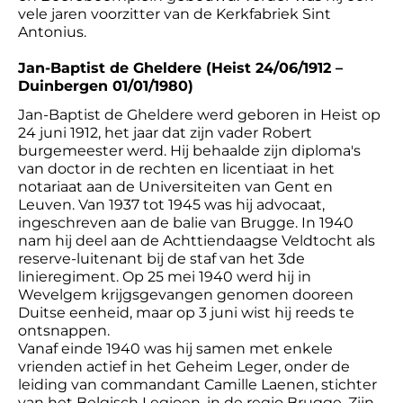
vele jaren voorzitter van de Kerkfabriek Sint
Antonius.
Jan-Baptist de Gheldere (Heist 24/06/1912 –
Duinbergen 01/01/1980)
Jan-Baptist de Gheldere werd geboren in Heist op
24 juni 1912, het jaar dat zijn vader Robert
burgemeester werd. Hij behaalde zijn diploma's
van doctor in de rechten en licentiaat in het
notariaat aan de Universiteiten van Gent en
Leuven. Van 1937 tot 1945 was hij advocaat,
ingeschreven aan de balie van Brugge. In 1940
nam hij deel aan de Achttiendaagse Veldtocht als
reserve-luitenant bij de staf van het 3de
linieregiment. Op 25 mei 1940 werd hij in
Wevelgem krijgsgevangen genomen dooreen
Duitse eenheid, maar op 3 juni wist hij reeds te
ontsnappen.
Vanaf einde 1940 was hij samen met enkele
vrienden actief in het Geheim Leger, onder de
leiding van commandant Camille Laenen, stichter
van het Belgisch Legioen, in de regio Brugge. Zijn