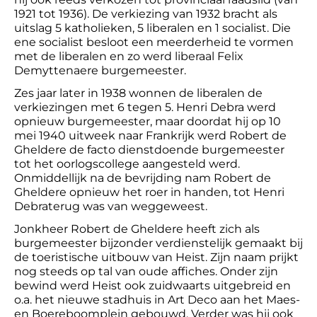
1921 tot 1936). De verkiezing van 1932 bracht als
uitslag 5 katholieken, 5 liberalen en 1 socialist. Die
ene socialist besloot een meerderheid te vormen
met de liberalen en zo werd liberaal Felix
Demyttenaere burgemeester.
Zes jaar later in 1938 wonnen de liberalen de
verkiezingen met 6 tegen 5. Henri Debra werd
opnieuw burgemeester, maar doordat hij op 10
mei 1940 uitweek naar Frankrijk werd Robert de
Gheldere de facto dienstdoende burgemeester
tot het oorlogscollege aangesteld werd.
Onmiddellijk na de bevrijding nam Robert de
Gheldere opnieuw het roer in handen, tot Henri
Debraterug was van weggeweest.
Jonkheer Robert de Gheldere heeft zich als
burgemeester bijzonder verdienstelijk gemaakt bij
de toeristische uitbouw van Heist. Zijn naam prijkt
nog steeds op tal van oude affiches. Onder zijn
bewind werd Heist ook zuidwaarts uitgebreid en
o.a. het nieuwe stadhuis in Art Deco aan het Maes-
en Boereboomplein gebouwd. Verder was hij ook