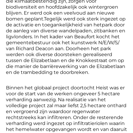
die klimaatbestendig zijn, zorgen voor
biodiversiteit en hoofdzakelijk ook wintergroen
blijven. Er werd ook een veelvoud aan nieuwe
bomen geplant.Tegelijk werd ook sterk ingezet op
de activatie en toegankelijkheid van hetpark door
de aanleg van diverse wandelpaden, zitbanken en
ligvlonders. In het kader van Beaufort kocht het
gemeentebestuur ook het kunstwerk N/E/W/S/
van Richard Deacon aan. Doorheen het park
werden ook diverse doorsteken gerealiseerd
tussen de Elizabetlaan en de Knokkestraat om op
die manier de barrièrewerking van de Elizabetlaan
en de trambedding te doorbreken.
Binnen het globaal project doortocht Heist was er
voor de start van de werken ongeveer 5 hectare
verharding aanwezig. Na realisatie van het
volledige project zal maar liefst 2,5 hectare onthard
en vergroend zijn waardoor regenwater
rechtstreeks kan infiltreren. Onder de resterende
verharding werd ingezet op infiltratieriolen waarin
het hemelwater opgevangen wordt en van daaruit