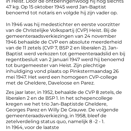
in Heist. Door de ontberingenwoog hij nog slechts
47 kg. Op 15 oktober 1945 werd Jan-Baptist
benoemd tot notaris en volgde hij zijn vader op.
In 1946 was hij medestichter en eerste voorzitter
van de Christelijke Volkspartij (CVP) Heist. Bij de
gemeenteraadsverkiezingen van 24 november
1946 behaalde de CVP een absolute meerderheid
van de 11 zetels (CVP 7, BSP 2 en liberalen 2). Jan-
Baptist werd verkozen tot gemeenteraadslid en bij
regentbesluit van 2 januari 1947 werd hij benoemd
tot burgemeester van Heist. Zijn plechtige
inhuldiging vond plaats op Pinkstermaandag 26
mei 1947. Het werd een homogeen CVP-college
met de Gheldere, Daveloose en Parez.
Zes jaar later, in 1952, behaalde de CVP 8 zetels, de
liberalen 2 en de BSP 1. In het schepencollege
kregen we het trio Jan-Baptistde Gheldere,
Georges Parez en Willy De Grauwe. De volgende
gemeenteraadsverkiezing, in 1958, bleef de
zetelverdeling status quo, namelijk 8 -2 - 1.
In 1964, voor de laatste