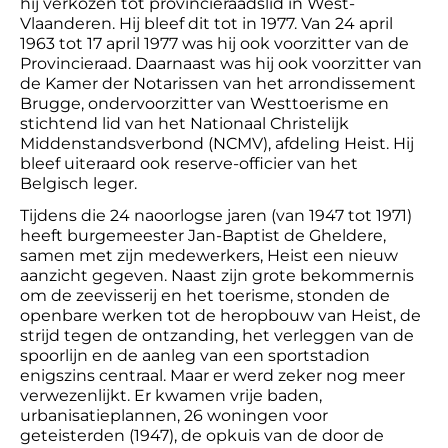
hij verkozen tot provincieraadslid in West-
Vlaanderen. Hij bleef dit tot in 1977. Van 24 april
1963 tot 17 april 1977 was hij ook voorzitter van de
Provincieraad. Daarnaast was hij ook voorzitter van
de Kamer der Notarissen van het arrondissement
Brugge, ondervoorzitter van Westtoerisme en
stichtend lid van het Nationaal Christelijk
Middenstandsverbond (NCMV), afdeling Heist. Hij
bleef uiteraard ook reserve-officier van het
Belgisch leger.
Tijdens die 24 naoorlogse jaren (van 1947 tot 1971)
heeft burgemeester Jan-Baptist de Gheldere,
samen met zijn medewerkers, Heist een nieuw
aanzicht gegeven. Naast zijn grote bekommernis
om de zeevisserij en het toerisme, stonden de
openbare werken tot de heropbouw van Heist, de
strijd tegen de ontzanding, het verleggen van de
spoorlijn en de aanleg van een sportstadion
enigszins centraal. Maar er werd zeker nog meer
verwezenlijkt. Er kwamen vrije baden,
urbanisatieplannen, 26 woningen voor
geteisterden (1947), de opkuis van de door de