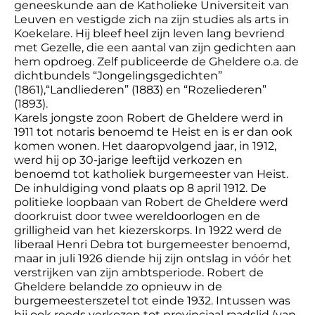
geneeskunde aan de Katholieke Universiteit van
Leuven en vestigde zich na zijn studies als arts in
Koekelare. Hij bleef heel zijn leven lang bevriend
met Gezelle, die een aantal van zijn gedichten aan
hem opdroeg. Zelf publiceerde de Gheldere o.a. de
dichtbundels “Jongelingsgedichten”
(1861),“Landliederen” (1883) en “Rozeliederen”
(1893).
Karels jongste zoon Robert de Gheldere werd in
1911 tot notaris benoemd te Heist en is er dan ook
komen wonen. Het daaropvolgend jaar, in 1912,
werd hij op 30-jarige leeftijd verkozen en
benoemd tot katholiek burgemeester van Heist.
De inhuldiging vond plaats op 8 april 1912. De
politieke loopbaan van Robert de Gheldere werd
doorkruist door twee wereldoorlogen en de
grilligheid van het kiezerskorps. In 1922 werd de
liberaal Henri Debra tot burgemeester benoemd,
maar in juli 1926 diende hij zijn ontslag in vóór het
verstrijken van zijn ambtsperiode. Robert de
Gheldere belandde zo opnieuw in de
burgemeesterszetel tot einde 1932. Intussen was
hij ook reeds verkozen tot provinciaal raadslid (van