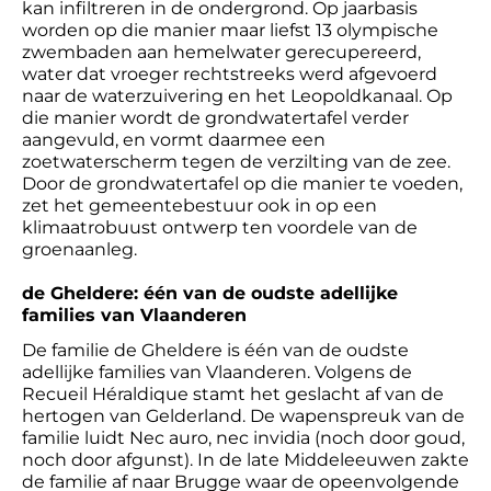
kan infiltreren in de ondergrond. Op jaarbasis
worden op die manier maar liefst 13 olympische
zwembaden aan hemelwater gerecupereerd,
water dat vroeger rechtstreeks werd afgevoerd
naar de waterzuivering en het Leopoldkanaal. Op
die manier wordt de grondwatertafel verder
aangevuld, en vormt daarmee een
zoetwaterscherm tegen de verzilting van de zee.
Door de grondwatertafel op die manier te voeden,
zet het gemeentebestuur ook in op een
klimaatrobuust ontwerp ten voordele van de
groenaanleg.
de Gheldere: één van de oudste adellijke
families van Vlaanderen
De familie de Gheldere is één van de oudste
adellijke families van Vlaanderen. Volgens de
Recueil Héraldique stamt het geslacht af van de
hertogen van Gelderland. De wapenspreuk van de
familie luidt Nec auro, nec invidia (noch door goud,
noch door afgunst). In de late Middeleeuwen zakte
de familie af naar Brugge waar de opeenvolgende