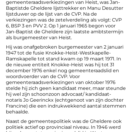
gemeenteraadsverkiezingen van Heist, was Jan-
Baptistde Gheldere lijsttrekker en Manu Desutter
lijstduwer op de lijst van de CVP. Na de
verkiezingen was de zetelverdeling als volgt: CVP
6, BSP 3 en PVV 2. Op 1 januari 1965 begon voor
Jan-Baptist de Gheldere zijn laatste ambtstermijn
als burgemeester van Heist.
Hij was onafgebroken burgemeester van 2 januari
1947 tot de fusie Knokke-Heist-Westkapelle-
Ramskapelle tot stand kwam op 19 maart 1971. In
de nieuwe entiteit Knokke-Heist was hij tot 31
december 1976 enkel nog gemeenteraadslid en
woordvoerder van de CVP. Voor
gemeenteraadsverkiezingen van oktober 1976
stelde hij zich geen kandidaat meer, maar steunde
hij wel zijn schoonzoon advocaat/ kandidaat-
notaris Jo Geerinckx (echtgenoot van zijn dochter
Francine) die een indrukwekkend aantal stemmen
behaalde.
Naast de gemeentepolitiek was de Gheldere ook
politiek actief op provinciaal niveau. In 1946 werd