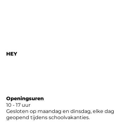
Museum
Praktisch
Programma
Nieuws
Contact
Kenniscentrum
HEY
Pannenstraat 138
8300 Knokke-Heist
050 53 07 30
hey@knokke-heist.be
Openingsuren
10 - 17 uur
Gesloten op maandag en dinsdag, elke dag
geopend tijdens schoolvakanties.