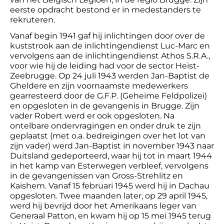
eerste opdracht bestond er in medestanders te
rekruteren.
Vanaf begin 1941 gaf hij inlichtingen door over de
kuststrook aan de inlichtingendienst Luc-Marc en
vervolgens aan de inlichtingendienst Athos S.R.A.,
voor wie hij de leiding had voor de sector Heist-
Zeebrugge. Op 24 juli 1943 werden Jan-Baptist de
Gheldere en zijn voornaamste medewerkers
gearresteerd door de G.F.P. (Geheime Feldpolizei)
en opgesloten in de gevangenis in Brugge. Zijn
vader Robert werd er ook opgesloten. Na
ontelbare ondervragingen en onder druk te zijn
geplaatst (met o.a. bedreigingen over het lot van
zijn vader) werd Jan-Baptist in november 1943 naar
Duitsland gedeporteerd, waar hij tot in maart 1944
in het kamp van Esterwegen verbleef, vervolgens
in de gevangenissen van Gross-Strehlitz en
Kaishem. Vanaf 15 februari 1945 werd hij in Dachau
opgesloten. Twee maanden later, op 29 april 1945,
werd hij bevrijd door het Amerikaans leger van
Generaal Patton, en kwam hij op 15 mei 1945 terug